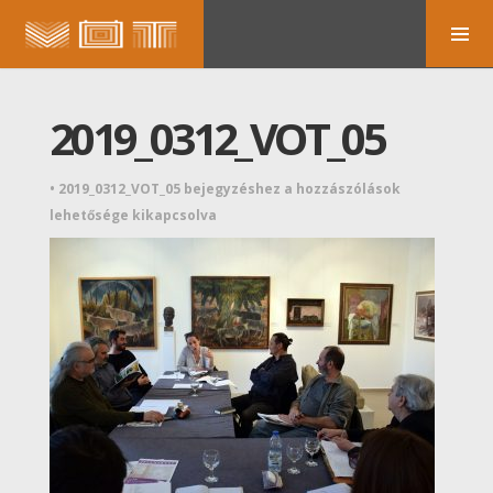
2019_0312_VOT_05
•
2019_0312_VOT_05 bejegyzéshez
a hozzászólások
lehetősége kikapcsolva