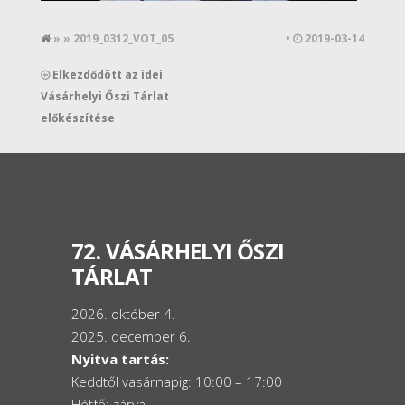
» » 2019_0312_VOT_05
•
2019-03-14
Elkezdődött az idei
Vásárhelyi Őszi Tárlat
előkészítése
72. VÁSÁRHELYI ŐSZI
TÁRLAT
2026. október 4. –
2025. december 6.
Nyitva tartás:
Keddtől vasárnapig: 10:00 – 17:00
Hétfő: zárva