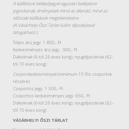
A kiállítások belépőjegyei egyszeri belépésre
jogosítanak, érvényesek mind az állandó, mind az
időszaki kiállítások megtekintésére.
(A Vásárhelyi Őszi Tárlat külön díjszabással
látogatható.)
Teljes árú jegy: 1 800,- Ft
Kedvezményes árú jegy : 900,- Ft
Diákoknak (6-tól 26 éves korig), nyugdíjasoknak (62-
től 70 éves korig)
Csoportkedvezmények
(minimum 15 fős csoportok
részére):
Csoportos jegy: 1 300,- Ft
Csoportos kedvezményes jegy: 650,- Ft
Diákoknak (6-tól 26 éves korig), nyugdíjasoknak (62-
től 70 éves korig)
VÁSÁRHELYI ŐSZI TÁRLAT