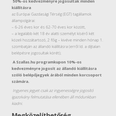
50%-os kedvezményre jogosultak minden
kiállításra
az Európai Gazdasági Térség (EGT) tagállamok
állampolgárai:
– 6-26 éves kor és 62-70 éves kor között,
– a legalább két 18 év alatti személyt kísérő két
közeli hozzátartozó, 2 főig – kivéve minden hónap 1.
szombatján az állandó kiállításra (erről ld. a díjtalan
belépésre jogosultak körét);
A Szallas.hu programkupon 10%-os
kedvezményre jogosít az állandó kiállításra
szóló belépőjegyek árából minden korcsoport
számára.
Ingyenes jegyet csak az ingyenességre jogosító
igazolvány felmutatása ellenében áll módunkban
kiadni.
Megközelíthetőség