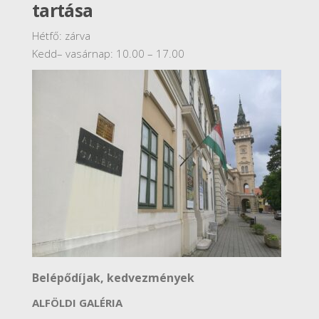
tartása
Hétfő: zárva
Kedd– vasárnap: 10.00 – 17.00
Belépődíjak, kedvezmények
ALFÖLDI GALÉRIA