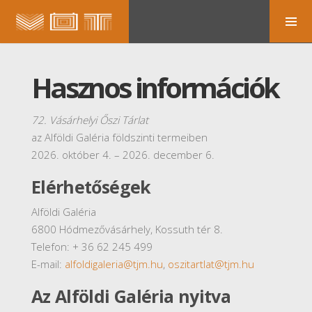
Hasznos információk
72. Vásárhelyi Őszi Tárlat
az Alföldi Galéria földszinti termeiben
2026. október 4. – 2026. december 6.
Elérhetőségek
Alföldi Galéria
6800 Hódmezővásárhely, Kossuth tér 8.
Telefon: + 36 62 245 499
E-mail:
alfoldigaleria@tjm.hu
,
oszitartlat@tjm.hu
Az Alföldi Galéria nyitva