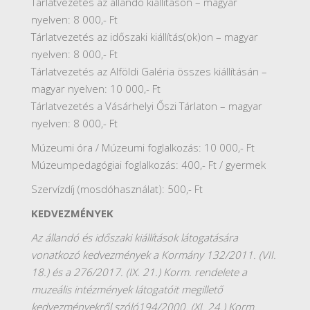
Tárlatvezetés az állandó kiállításon – magyar
nyelven: 8 000,- Ft
Tárlatvezetés az időszaki kiállítás(ok)on – magyar
nyelven: 8 000,- Ft
Tárlatvezetés az Alföldi Galéria összes kiállításán –
magyar nyelven: 10 000,- Ft
Tárlatvezetés a Vásárhelyi Őszi Tárlaton – magyar
nyelven: 8 000,- Ft
Múzeumi óra / Múzeumi foglalkozás: 10 000,- Ft
Múzeumpedagógiai foglalkozás: 400,- Ft / gyermek
Szervízdíj (mosdóhasználat): 500,- Ft
KEDVEZMÉNYEK
Az állandó és időszaki kiállítások látogatására
vonatkozó kedvezmények a Kormány 132/2011. (VII.
18.) és a 276/2017. (IX. 21.) Korm. rendelete a
muzeális intézmények látogatóit megillető
kedvezményekről szóló194/2000. (XI. 24.) Korm.