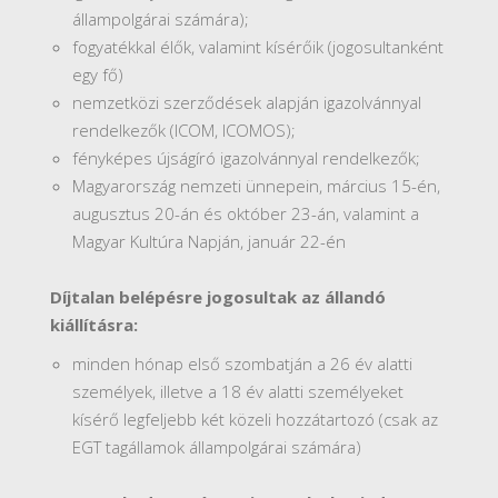
állampolgárai számára);
fogyatékkal élők, valamint kísérőik (jogosultanként
egy fő)
nemzetközi szerződések alapján igazolvánnyal
rendelkezők (ICOM, ICOMOS);
fényképes újságíró igazolvánnyal rendelkezők;
Magyarország nemzeti ünnepein, március 15-én,
augusztus 20-án és október 23-án, valamint a
Magyar Kultúra Napján, január 22-én
Díjtalan belépésre jogosultak az állandó
kiállításra:
minden hónap első szombatján a 26 év alatti
személyek, illetve a 18 év alatti személyeket
kísérő legfeljebb két közeli hozzátartozó (csak az
EGT tagállamok állampolgárai számára)