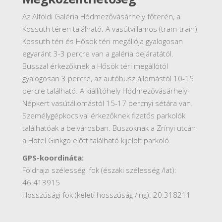
Az Alföldi Galéria Hódmezővásárhely főterén, a
Kossuth téren található. A vasútvillamos (tram-train)
Kossuth téri és Hősök téri megállója gyalogosan
egyaránt 3-3 percre van a galéria bejáratától.
Busszal érkezőknek a Hősök téri megállótól
gyalogosan 3 percre, az autóbusz állomástól 10-15
percre található. A kiállítóhely Hódmezővásárhely-
Népkert vasútállomástól 15-17 percnyi sétára van.
Személygépkocsival érkezőknek fizetős parkolók
találhatóak a belvárosban. Buszoknak a Zrínyi utcán
a Hotel Ginkgo előtt található kijelölt parkoló.
GPS-koordináta:
Földrajzi szélességi fok (északi szélesség /lat):
46.413915
Hosszúsági fok (keleti hosszúság /lng): 20.318211