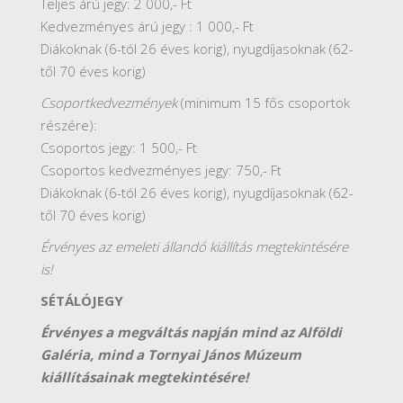
Teljes árú jegy: 2 000,- Ft
Kedvezményes árú jegy : 1 000,- Ft
Diákoknak (6-tól 26 éves korig), nyugdíjasoknak (62-
től 70 éves korig)
Csoportkedvezmények
(minimum 15 fős csoportok
részére):
Csoportos jegy: 1 500,- Ft
Csoportos kedvezményes jegy: 750,- Ft
Diákoknak (6-tól 26 éves korig), nyugdíjasoknak (62-
től 70 éves korig)
Érvényes az emeleti állandó kiállítás
megtekintésére
is!
SÉTÁLÓJEGY
Érvényes a megváltás napján mind az Alföldi
Galéria, mind a Tornyai János Múzeum
kiállításainak
megtekintésére!