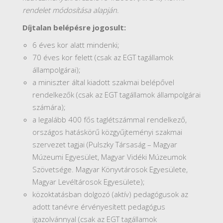
rendelet módosítása alapján.
Díjtalan belépésre jogosult:
6 éves kor alatt mindenki;
70 éves kor felett (csak az EGT tagállamok
állampolgárai);
a miniszter által kiadott szakmai belépővel
rendelkezők (csak az EGT tagállamok állampolgárai
számára);
a legalább 400 fős taglétszámmal rendelkező,
országos hatáskörű közgyűjteményi szakmai
szervezet tagjai (Pulszky Társaság – Magyar
Múzeumi Egyesület, Magyar Vidéki Múzeumok
Szövetsége. Magyar Könyvtárosok Egyesülete,
Magyar Levéltárosok Egyesülete);
közoktatásban dolgozó (aktív) pedagógusok az
adott tanévre érvényesített pedagógus
igazolvánnyal (csak az EGT tagállamok