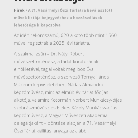
Hírek
•
A 71. Vásárhelyi Őszi Tárlatra beválasztott
művek listája bejegyzéshez
a hozzászólások
lehetősége kikapcsolva
Az idén rekordszámú, 620 alkotó több mint 1560
művel regisztrált a 2025. évi tárlatra.
A szakmai zsűri – Dr. Nátyi Róbert
művészettörténész, a tárlat kurátorának
elnökletével, tagjai voltak még Ibos Éva
művészettörténész, a szervező Tornyai János
Múzeum képviseletében, Nádas Alexandra
képzőművész, mint az elmúlt évi tárlat fődíjas
alkotója, valamint Kotormán Norbert Munkácsy-díjas
szobrászművész és Elekes Károly Munkácsy-díjas
képzőművész, a Magyar Művészeti Akadémia
delegáltjaként – döntése alapján a 71. Vásárhelyi
Őszi Tárlat kiállítási anyaga az alábbi: