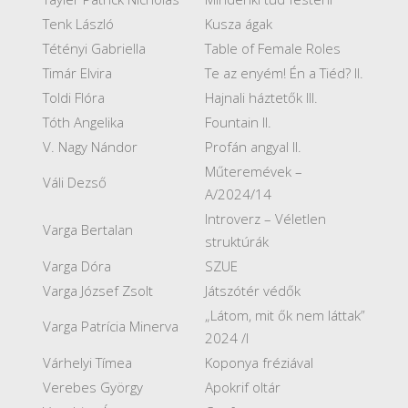
Tenk László
Kusza ágak
Tétényi Gabriella
Table of Female Roles
Timár Elvira
Te az enyém! Én a Tiéd? II.
Toldi Flóra
Hajnali háztetők III.
Tóth Angelika
Fountain II.
V. Nagy Nándor
Profán angyal II.
Műteremévek –
Váli Dezső
A/2024/14
Introverz – Véletlen
Varga Bertalan
struktúrák
Varga Dóra
SZUE
Varga József Zsolt
Játszótér védők
„Látom, mit ők nem láttak”
Varga Patrícia Minerva
2024 /I
Várhelyi Tímea
Koponya fréziával
Verebes György
Apokrif oltár