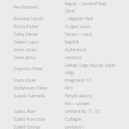
Napút – Lemenő Nap,
Révi Norbert
Zenit
Rományi László
…végtelen felé
Rózsa Eszter
Az igazi luxus
Sallay Dániel
Tavasz – Lépő
Sejben Lajos
Napfolt
Sinkó István
Hullámtörő
Sinkó János
Levitáció
Látkép Sego falunál, Szpiti
Solymosi Péter
völgy
Stark István
Imagináció 12.
Stefanovits Péter
Hír3
Sulyok Gabriella
Fénylő akkord
Két – szólam
Szabó Ábel
Untitled No 71-72.
Szabó Franciska
Csillagok
Szabó György
Levitáció I.