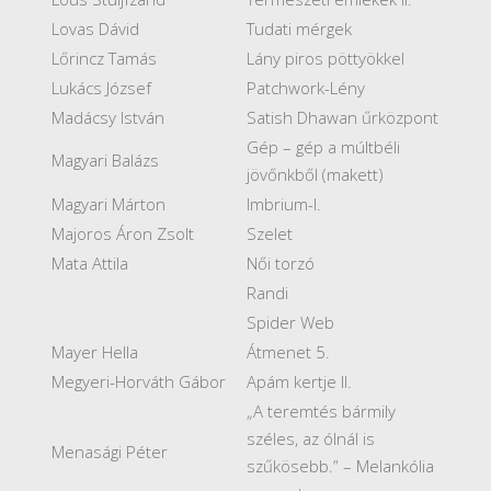
Lovas Dávid
Tudati mérgek
Lőrincz Tamás
Lány piros pöttyökkel
Lukács József
Patchwork-Lény
Madácsy István
Satish Dhawan űrközpont
Gép – gép a múltbéli
Magyari Balázs
jövőnkből (makett)
Magyari Márton
Imbrium-I.
Majoros Áron Zsolt
Szelet
Mata Attila
Női torzó
Randi
Spider Web
Mayer Hella
Átmenet 5.
Megyeri-Horváth Gábor
Apám kertje II.
„A teremtés bármily
széles, az ólnál is
Menasági Péter
szűkösebb.” – Melankólia