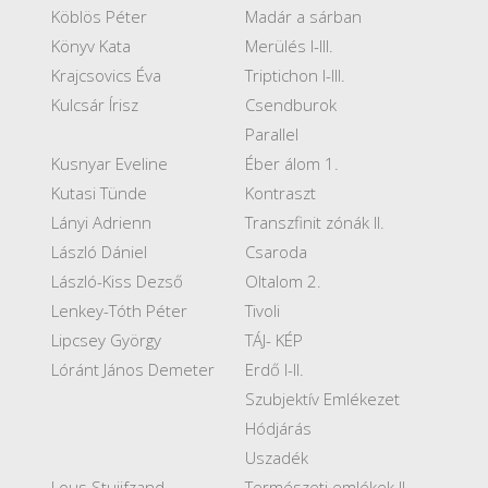
Köblös Péter
Madár a sárban
Könyv Kata
Merülés I-III.
Krajcsovics Éva
Triptichon I-III.
Kulcsár Írisz
Csendburok
Parallel
Kusnyar Eveline
Éber álom 1.
Kutasi Tünde
Kontraszt
Lányi Adrienn
Transzfinit zónák II.
László Dániel
Csaroda
László-Kiss Dezső
Oltalom 2.
Lenkey-Tóth Péter
Tivoli
Lipcsey György
TÁJ- KÉP
Lóránt János Demeter
Erdő I-II.
Szubjektív Emlékezet
Hódjárás
Uszadék
Lous Stuijfzand
Természeti emlékek II.