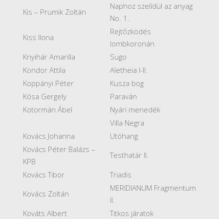
Naphoz szelídül az anyag
Kis – Prumik Zoltán
No. 1.
Rejtőzködés
Kiss Ilona
lombkoronán
Knyihár Amarilla
Sugo
Kondor Attila
Aletheia I-II.
Koppányi Péter
Kusza bog
Kósa Gergely
Paraván
Kotormán Ábel
Nyári menedék
Villa Negra
Kovács Johanna
Utóhang
Kovács Péter Balázs –
Testhatár II.
KPB
Kovács Tibor
Triadis
MERIDIANUM Fragmentum
Kovács Zoltán
II.
Kováts Albert
Titkos járatok