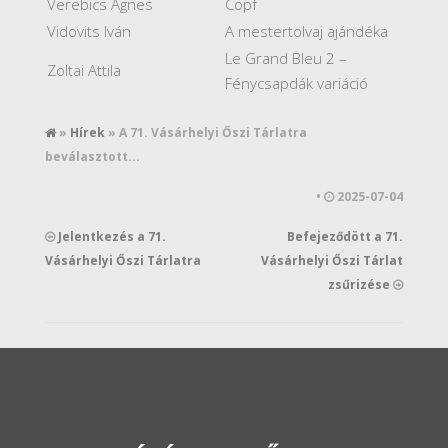
Verebics Ágnes
Copf
Vidovits Iván
A mestertolvaj ajándéka
Le Grand Bleu 2 –
Zoltai Attila
Fénycsapdák variáció
»
Hírek
» A 71. Vásárhelyi Őszi Tárlatra
beválasztott...
•
2025-07-04
Jelentkezés a 71.
Befejeződött a 71.
Vásárhelyi Őszi Tárlatra
Vásárhelyi Őszi Tárlat
zsűrizése