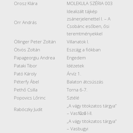
Orosz Klára
MOLEKULA SZÉRIA 003
Idealizált tájkép
zsánerjelenettel I. – A
Orr András
Csobánc esőben, ősi
teremtményekkel
Öllinger Peter Zoltán
Villanatok I.
Ötvös Zoltán
Eszcájg a fiókban
Papageorgiu Andrea
Engedem
Pataki Tibor
Idézetek
Pató Károly
Árvíz 1.
Péterfy Ábel
Balaton átcsúszás
Pethő Csilla
Torna 6-7.
Popovics Lőrinc
Sztélé
„A vágy titokzatos tárgya”
Rabóczky Judit
– Vasfűző I-II.
„A vágy titokzatos tárgya”
– Vasbugyi