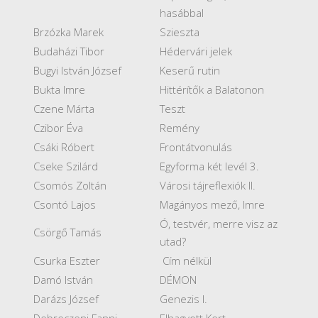
hasábbal
Brzózka Marek
Szieszta
Budaházi Tibor
Hédervári jelek
Bugyi István József
Keserű rutin
Bukta Imre
Hittérítők a Balatonon
Czene Márta
Teszt
Czibor Éva
Remény
Csáki Róbert
Frontátvonulás
Cseke Szilárd
Egyforma két levél 3.
Csomós Zoltán
Városi tájreflexiók II.
Csontó Lajos
Magányos mező, Imre
Ó, testvér, merre visz az
Csörgő Tamás
utad?
Csurka Eszter
Cím nélkül
Damó István
DÉMON
Darázs József
Genezis I.
Debreczeni Fanni
Elhagyott Kert