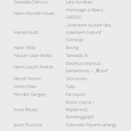
Gwizdala Dáriusz
Lány koróban
Hommage a Albers
Halmi-Horváth István
240530
„Volentem ducunt fata,
Hamerli Judit
nolentem trahunt”
(Seneca)
Határ Attila
Boring
Hauser Lilián Beáta
Támadás III.
Deizmus-teizmus-
Henn László András
panteizmus – „∃God”
Hézső Ferenc
Utószezon
Holecz Mari
Tulip
Horváth Gergely
Facsoport
Közös csend –
Incze Mózes
Képkereső,
Reménygyűjtő
Ipach Fruzsina
Coloradói folyami varangy