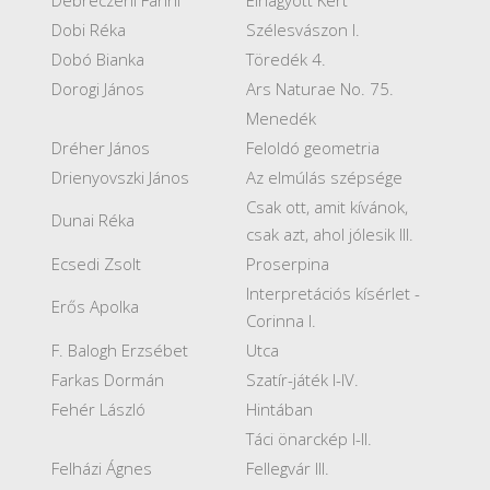
Dobi Réka
Szélesvászon I.
Dobó Bianka
Töredék 4.
Dorogi János
Ars Naturae No. 75.
Menedék
Dréher János
Feloldó geometria
Drienyovszki János
Az elmúlás szépsége
Csak ott, amit kívánok,
Dunai Réka
csak azt, ahol jólesik III.
Ecsedi Zsolt
Proserpina
Interpretációs kísérlet -
Erős Apolka
Corinna I.
F. Balogh Erzsébet
Utca
Farkas Dormán
Szatír-játék I-IV.
Fehér László
Hintában
Táci önarckép I-II.
Felházi Ágnes
Fellegvár III.