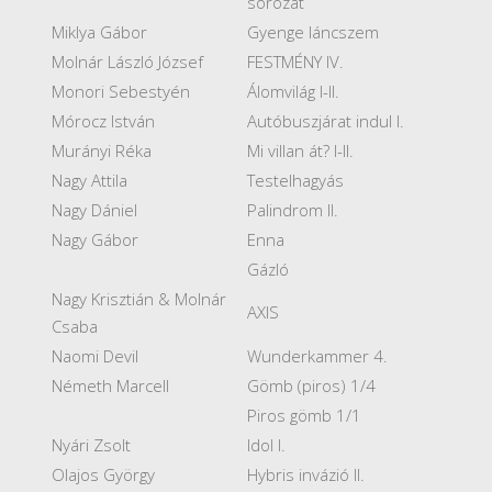
sorozat
Miklya Gábor
Gyenge láncszem
Molnár László József
FESTMÉNY IV.
Monori Sebestyén
Álomvilág I-II.
Mórocz István
Autóbuszjárat indul I.
Murányi Réka
Mi villan át? I-II.
Nagy Attila
Testelhagyás
Nagy Dániel
Palindrom II.
Nagy Gábor
Enna
Gázló
Nagy Krisztián & Molnár
AXIS
Csaba
Naomi Devil
Wunderkammer 4.
Németh Marcell
Gömb (piros) 1/4
Piros gömb 1/1
Nyári Zsolt
Idol I.
Olajos György
Hybris invázió II.