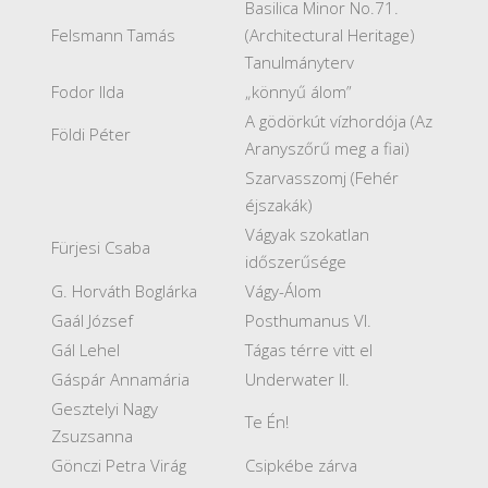
Basilica Minor No.71.
Felsmann Tamás
(Architectural Heritage)
Tanulmányterv
Fodor Ilda
„könnyű álom”
A gödörkút vízhordója (Az
Földi Péter
Aranyszőrű meg a fiai)
Szarvasszomj (Fehér
éjszakák)
Vágyak szokatlan
Fürjesi Csaba
időszerűsége
G. Horváth Boglárka
Vágy-Álom
Gaál József
Posthumanus VI.
Gál Lehel
Tágas térre vitt el
Gáspár Annamária
Underwater II.
Gesztelyi Nagy
Te Én!
Zsuzsanna
Gönczi Petra Virág
Csipkébe zárva