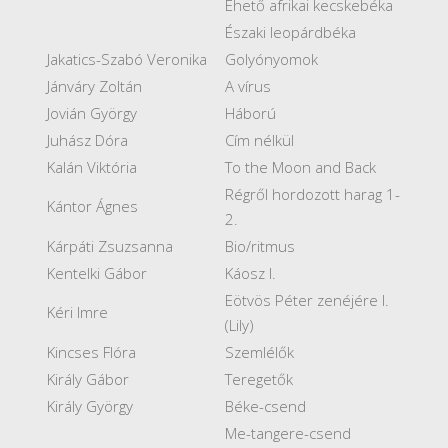
Ehető afrikai kecskebéka
Északi leopárdbéka
Jakatics-Szabó Veronika
Golyónyomok
Jánváry Zoltán
A vírus
Jovián György
Háború
Juhász Dóra
Cím nélkül
Kalán Viktória
To the Moon and Back
Régről hordozott harag 1-
Kántor Ágnes
2.
Kárpáti Zsuzsanna
Bio/ritmus
Kentelki Gábor
Káosz I.
Eötvös Péter zenéjére I.
Kéri Imre
(Lily)
Kincses Flóra
Szemlélők
Király Gábor
Teregetők
Király György
Béke-csend
Me-tangere-csend