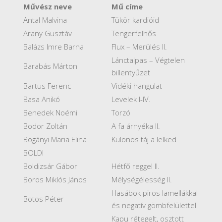
Művész neve
Mű címe
Antal Malvina
Tükör kardióid
Arany Gusztáv
Tengerfelhős
Balázs Imre Barna
Flux – Merülés II.
Lánctalpas – Végtelen
Barabás Márton
billentyűzet
Bartus Ferenc
Vidéki hangulat
Basa Anikó
Levelek I-IV.
Benedek Noémi
Torzó
Bodor Zoltán
A fa árnyéka II.
Bogányi Maria Elina
Különös táj a lelked
BOLDI
Boldizsár Gábor
Hétfő reggel II.
Boros Miklós János
Mélységélesség II.
Hasábok piros lamellákkal
Botos Péter
és negatív gömbfelülettel
Kapu rétegelt, osztott