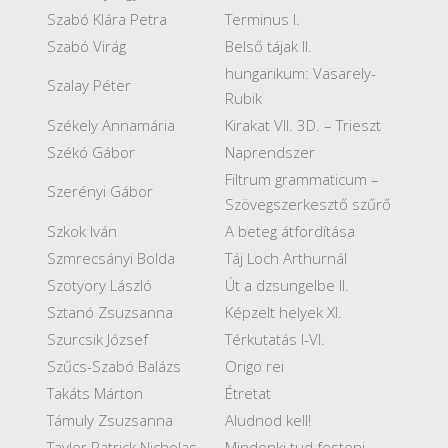
Szabó Klára Petra
Terminus I.
Szabó Virág
Belső tájak II.
hungarikum: Vasarely-
Szalay Péter
Rubik
Székely Annamária
Kirakat VII. 3D. – Trieszt
Székó Gábor
Naprendszer
Filtrum grammaticum –
Szerényi Gábor
Szövegszerkesztő szűrő
Szkok Iván
A beteg átfordítása
Szmrecsányi Bolda
Táj Loch Arthurnál
Szotyory László
Út a dzsungelbe II.
Sztanó Zsuzsanna
Képzelt helyek XI.
Szurcsik József
Térkutatás I-VI.
Szűcs-Szabó Balázs
Origo rei
Takáts Márton
Étretat
Támuly Zsuzsanna
Aludnod kell!
Tayler Patrick Nicholas
Mindenki tud festeni