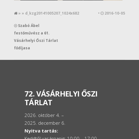
» » d_kzg20141005207_1024x682
•
2016-10-05
Szabó Ábel
festőművész a 61.
Vásárhelyi Őszi Tárlat
fődíjasa
72. VÁSÁRHELYI ŐSZI
TÁRLAT
2026. október 4. –
2025. december 6.
Nyitva tartás:
Keddtől vasárnapig: 10:00 – 17:00