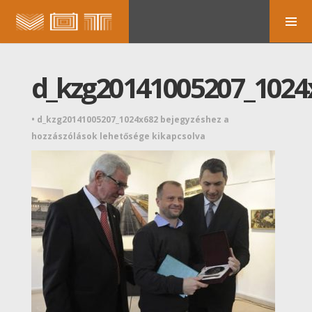
d_kzg20141005207_1024
•
d_kzg20141005207_1024x682 bejegyzéshez
a
hozzászólások lehetősége kikapcsolva