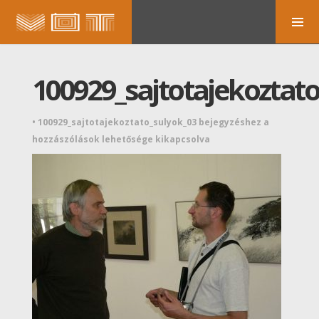
100929_sajtotajekoztat
•
100929_sajtotajekoztato_sulyok_03 bejegyzéshez
a
hozzászólások lehetősége kikapcsolva