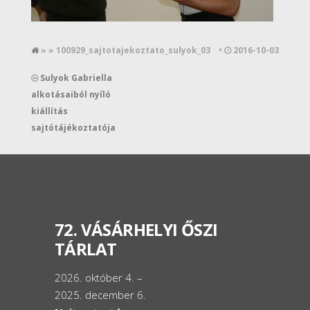
» » 100929_sajtotajekoztato_sulyok_03
•
2016-10-03
Sulyok Gabriella
alkotásaiból nyíló
kiállítás
sajtótájékoztatója
72. VÁSÁRHELYI ŐSZI
TÁRLAT
2026. október 4. –
2025. december 6.