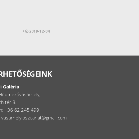
•
2019-12-04
RHETŐSÉGEINK
i Galéria
Hódmezővásárhely,
h tér 8.
on: +36 62 245 499
: vasarhelyioszitarlat@gmail.com