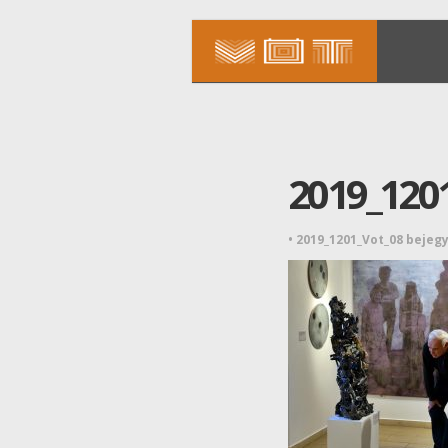
2019_120
•
2019_1201_Vot_08 bejeg