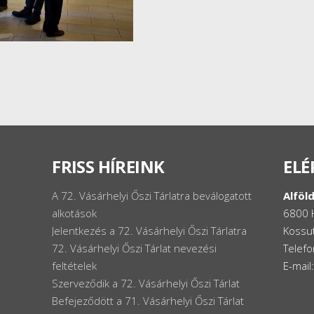
FRISS HÍREINK
ELÉ
A 72. Vásárhelyi Őszi Tárlatra beválogatott
Alföld
alkotások
6800 
Jelentkezés a 72. Vásárhelyi Őszi Tárlatra
Kossut
72. Vásárhelyi Őszi Tárlat nevezési
Telef
feltételek
E-mail
Szerveződik a 72. Vásárhelyi Őszi Tárlat
Befejeződött a 71. Vásárhelyi Őszi Tárlat