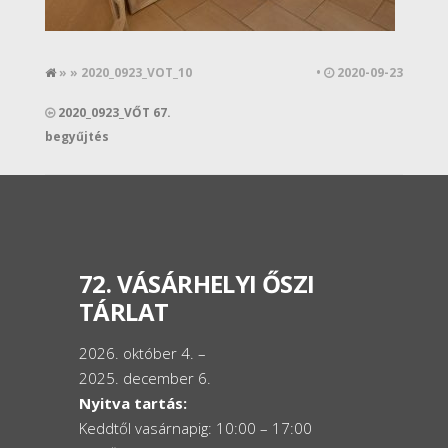
» » 2020_0923_VOT_10
•
2020-09-23
2020_0923_VŐT 67.
begyűjtés
72. VÁSÁRHELYI ŐSZI
TÁRLAT
2026. október 4. –
2025. december 6.
Nyitva tartás:
Keddtől vasárnapig: 10:00 – 17:00