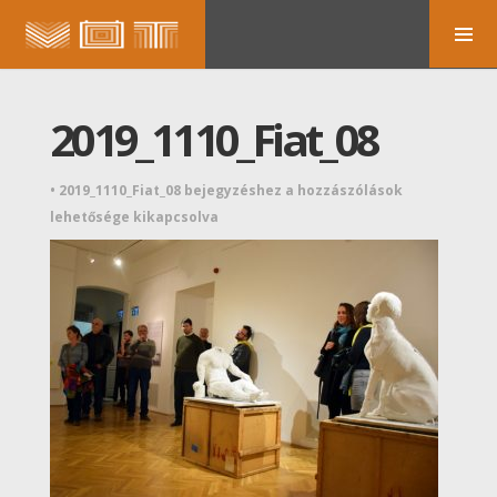
2019_1110_Fiat_08
•
2019_1110_Fiat_08 bejegyzéshez
a hozzászólások
lehetősége kikapcsolva