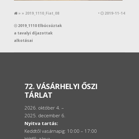
» » 2019_1110_Fiat_08
•
2019-11-14
2019_1110 Elbúcsúztak
a tavalyi díjazottak
alkotásai
72. VÁSÁRHELYI ŐSZI
TÁRLAT
2026. október 4. –
2025. december 6.
Nyitva tartás:
Keddtől vasárnapig: 10:00 – 17:00
Hétfő: zárva