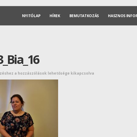
NYITÓLAP
HÍREK
BEMUTATKOZÁS
HASZNOS INFO
3_Bia_16
yzéshez
a hozzászólások lehetősége kikapcsolva