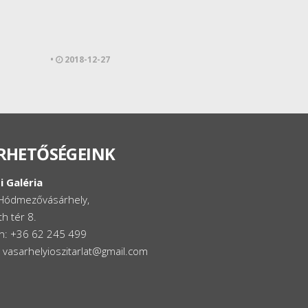
•
2018-12-27
RHETŐSÉGEINK
i Galéria
Hódmezővásárhely,
h tér 8.
on: +36 62 245 499
: vasarhelyioszitarlat@gmail.com