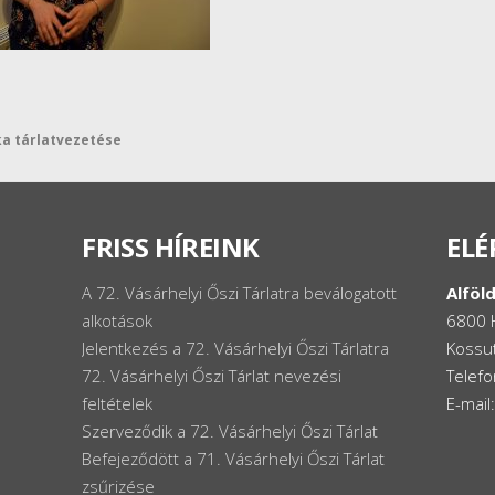
nka tárlatvezetése
FRISS HÍREINK
ELÉ
A 72. Vásárhelyi Őszi Tárlatra beválogatott
Alföld
alkotások
6800 
Jelentkezés a 72. Vásárhelyi Őszi Tárlatra
Kossut
72. Vásárhelyi Őszi Tárlat nevezési
Telef
feltételek
E-mail
Szerveződik a 72. Vásárhelyi Őszi Tárlat
Befejeződött a 71. Vásárhelyi Őszi Tárlat
zsűrizése