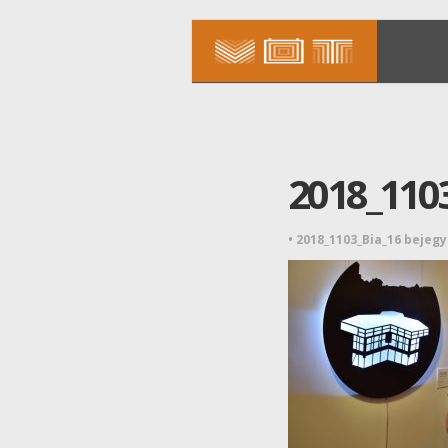
2018_110
•
2018_1103_Bia_16 bejeg