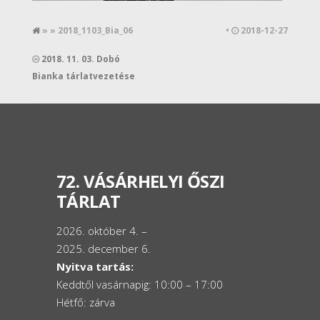
» » 2018_1103_Bia_06
•
2018-12-27
2018. 11. 03. Dobó
Bianka tárlatvezetése
72. VÁSÁRHELYI ŐSZI
TÁRLAT
2026. október 4. –
2025. december 6.
Nyitva tartás:
Keddtől vasárnapig: 10:00 – 17:00
Hétfő: zárva