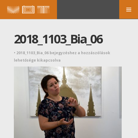
2018_1103_Bia_06
•
2018_1103_Bia_06 bejegyzéshez
a hozzászólások
lehetősége kikapcsolva