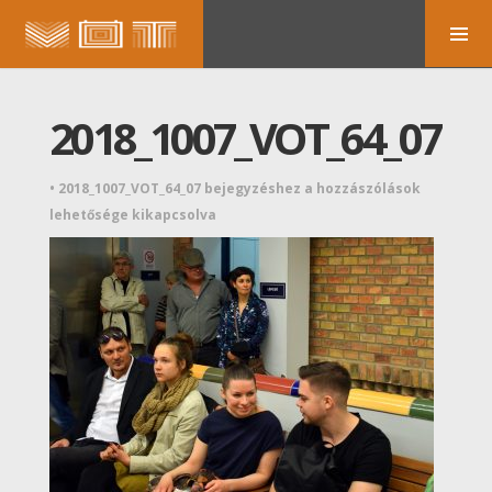
2018_1007_VOT_64_07
•
2018_1007_VOT_64_07 bejegyzéshez
a hozzászólások
lehetősége kikapcsolva