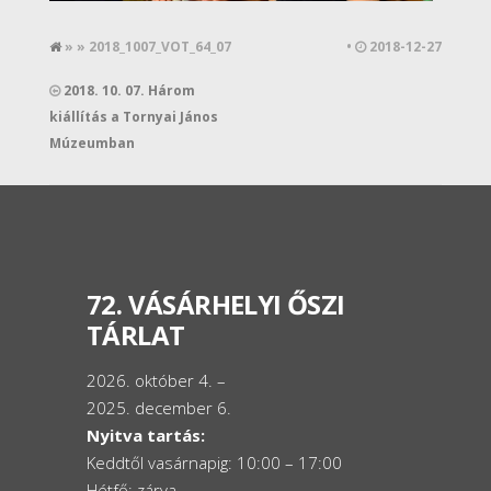
» » 2018_1007_VOT_64_07
•
2018-12-27
2018. 10. 07. Három
kiállítás a Tornyai János
Múzeumban
72. VÁSÁRHELYI ŐSZI
TÁRLAT
2026. október 4. –
2025. december 6.
Nyitva tartás:
Keddtől vasárnapig: 10:00 – 17:00
Hétfő: zárva