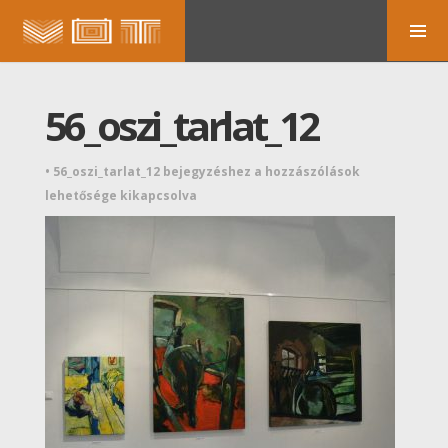
56_oszi_tarlat_12
•
56_oszi_tarlat_12 bejegyzéshez
a hozzászólások
lehetősége kikapcsolva