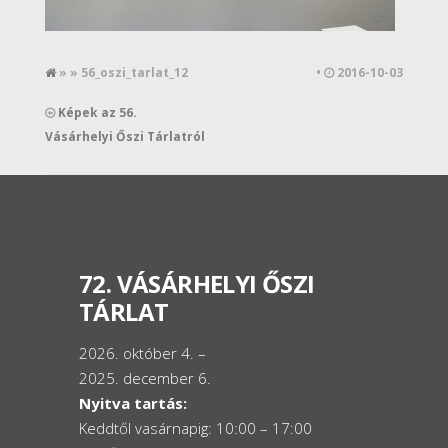
» » 56_oszi_tarlat_12
•
2016-10-03
Képek az 56.
Vásárhelyi Őszi Tárlatról
72. VÁSÁRHELYI ŐSZI
TÁRLAT
2026. október 4. –
2025. december 6.
Nyitva tartás:
Keddtől vasárnapig: 10:00 – 17:00