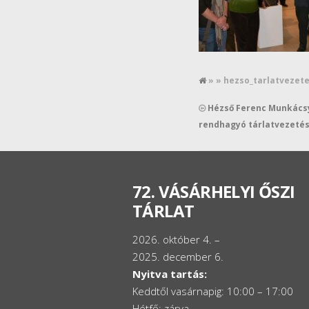
» » hezso_tarlatvezet
Hézső Ferenc Munkács
rendhagyó tárlatvezeté
72. VÁSÁRHELYI ŐSZI
TÁRLAT
2026. október 4. –
2025. december 6.
Nyitva tartás:
Keddtől vasárnapig: 10:00 – 17:00
Hétfő: zárva