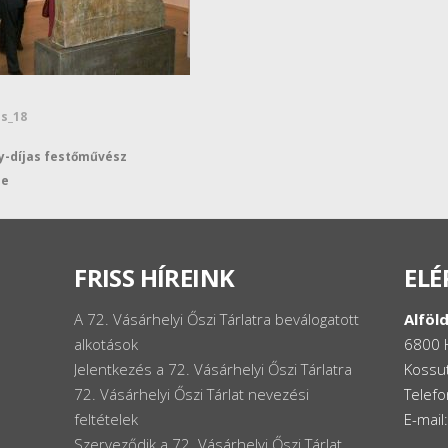
es_18
y-díjas festőművész
se
FRISS HÍREINK
ELÉ
A 72. Vásárhelyi Őszi Tárlatra beválogatott
Alföld
alkotások
6800 
Jelentkezés a 72. Vásárhelyi Őszi Tárlatra
Kossut
72. Vásárhelyi Őszi Tárlat nevezési
Telef
feltételek
E-mail
Szerveződik a 72. Vásárhelyi Őszi Tárlat