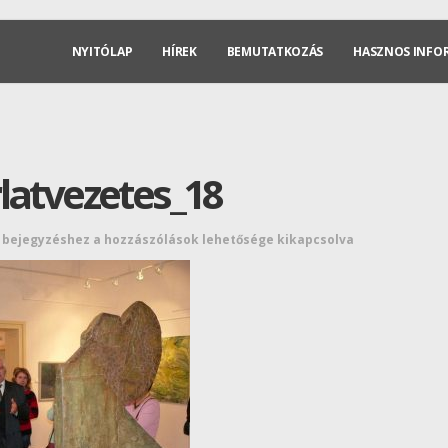
NYITÓLAP
HÍREK
BEMUTATKOZÁS
HASZNOS INFO
latvezetes_18
8 bejegyzéshez
a hozzászólások lehetősége kikapcsolva