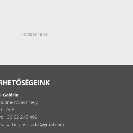
•
2016-10-03
RHETŐSÉGEINK
i Galéria
Hódmezővásárhely,
h tér 8.
on: +36 62 245 499
: vasarhelyioszitarlat@gmail.com