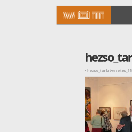
hezso_tar
•
hezso_tarlatvezetes_1