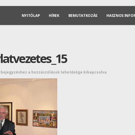
NYITÓLAP
HÍREK
BEMUTATKOZÁS
HASZNOS INFO
latvezetes_15
5 bejegyzéshez
a hozzászólások lehetősége kikapcsolva