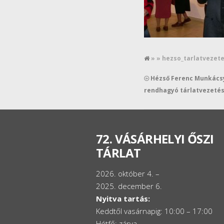
» » hezso_tarlatvezet
Hézső Ferenc Munkács
rendhagyó tárlatvezeté
72. VÁSÁRHELYI ŐSZI
TÁRLAT
2026. október 4. –
2025. december 6.
Nyitva tartás:
Keddtől vasárnapig: 10:00 – 17:00
Hétfő: zárva