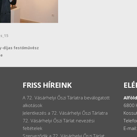
es_15
y-díjas festőművész
se
FRISS HÍREINK
ELÉ
A 72. Vásárhelyi Őszi Tárlatra beválogatott
Alföld
alkotások
6800 
Jelentkezés a 72. Vásárhelyi Őszi Tárlatra
Kossut
72. Vásárhelyi Őszi Tárlat nevezési
Telef
feltételek
E-mail
Szerveződik a 72. Vásárhelyi Őszi Tárlat