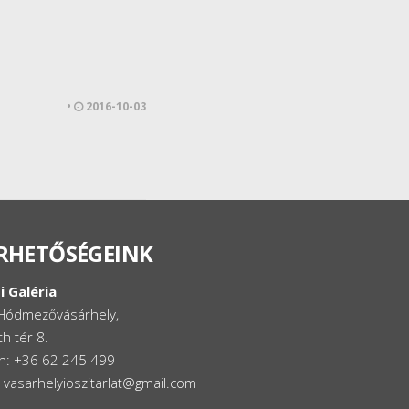
•
2016-10-03
RHETŐSÉGEINK
i Galéria
Hódmezővásárhely,
h tér 8.
on: +36 62 245 499
: vasarhelyioszitarlat@gmail.com