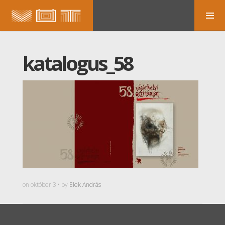
katalogus_58
on október 3 • by
Elek András