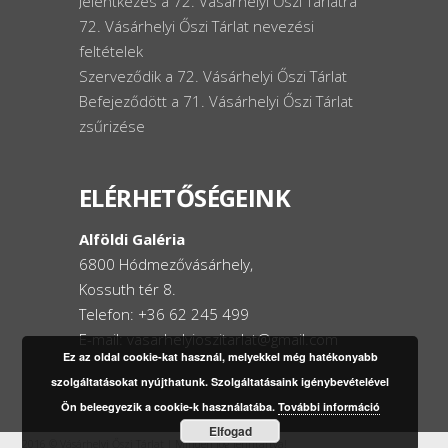
Jelentkezés a 72. Vásárhelyi Őszi Tárlatra
72. Vásárhelyi Őszi Tárlat nevezési
feltételek
Szerveződik a 72. Vásárhelyi Őszi Tárlat
Befejeződött a 71. Vásárhelyi Őszi Tárlat
zsűrizése
ELÉRHETŐSÉGEINK
Alföldi Galéria
6800 Hódmezővásárhely,
Kossuth tér 8.
Telefon: +36 62 245 499
E-mail: vasarhelyioszitarlat@gmail.com
Ez az oldal cookie-kat használ, melyekkel még hatékonyabb
szolgáltatásokat nyújthatunk. Szolgáltatásaink igénybevételével
Ön beleegyezik a cookie-k használatába.
További információ
Elfogad
2016 © Vásárhelyi Őszi Tárlat | Minden jog fenntartva!