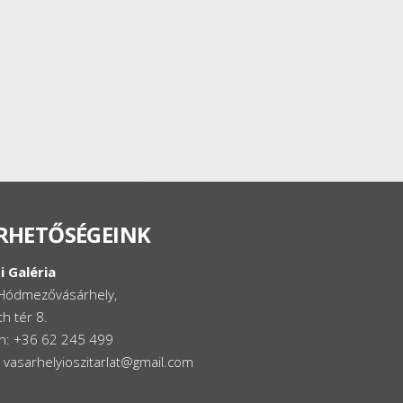
RHETŐSÉGEINK
i Galéria
Hódmezővásárhely,
h tér 8.
on: +36 62 245 499
: vasarhelyioszitarlat@gmail.com