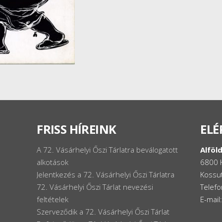
FRISS HÍREINK
ELÉ
A 72. Vásárhelyi Őszi Tárlatra beválogatott
Alföld
alkotások
6800 
Jelentkezés a 72. Vásárhelyi Őszi Tárlatra
Kossut
72. Vásárhelyi Őszi Tárlat nevezési
Telef
feltételek
E-mail
Szerveződik a 72. Vásárhelyi Őszi Tárlat