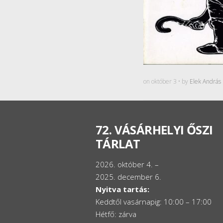
on október 3 • by
Elek András
72. VÁSÁRHELYI ŐSZI
TÁRLAT
2026. október 4. –
2025. december 6.
Nyitva tartás:
Keddtől vasárnapig: 10:00 – 17:00
Hétfő: zárva