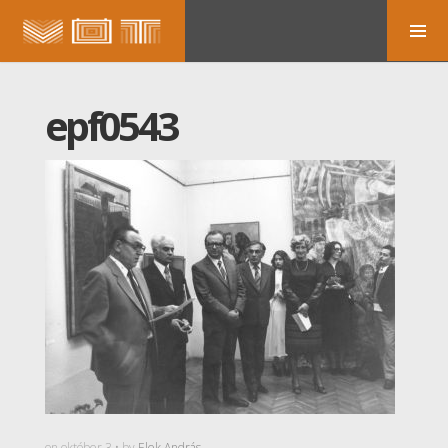
epf0543
on október 3 • by
Elek András