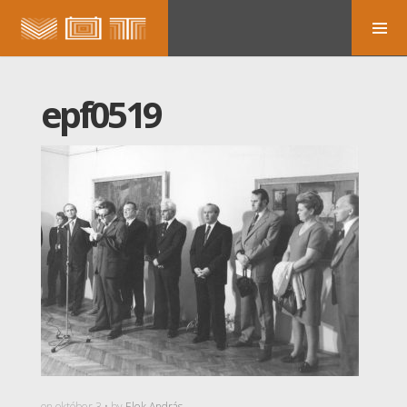
epf0519
on október 3 • by
Elek András