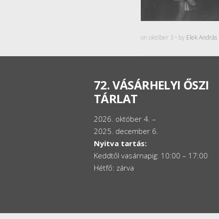
on október 3 • by
Elek András
72. VÁSÁRHELYI ŐSZI
TÁRLAT
2026. október 4. –
2025. december 6.
Nyitva tartás:
Keddtől vasárnapig: 10:00 – 17:00
Hétfő: zárva