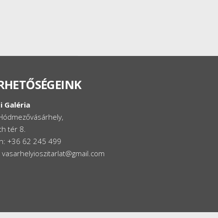
RHETŐSÉGEINK
i Galéria
Hódmezővásárhely,
h tér 8.
on: +36 62 245 499
: vasarhelyioszitarlat@gmail.com