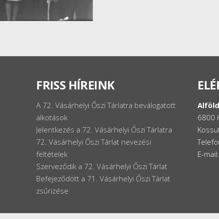
FRISS HÍREINK
ELÉ
A 72. Vásárhelyi Őszi Tárlatra beválogatott
Alföld
alkotások
6800 
Jelentkezés a 72. Vásárhelyi Őszi Tárlatra
Kossut
72. Vásárhelyi Őszi Tárlat nevezési
Telef
feltételek
E-mail
Szerveződik a 72. Vásárhelyi Őszi Tárlat
Befejeződött a 71. Vásárhelyi Őszi Tárlat
zsűrizése