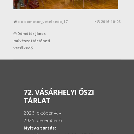
» » domotor_vetelkedo_17
•
2016-10-03
Dömötör János
művészettörténeti
vetélkedő
72. VÁSÁRHELYI ŐSZI
TÁRLAT
2026. október 4. –
2025. december 6.
Nyitva tartás: