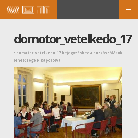
domotor_vetelkedo_17
•
domotor_vetelkedo_17 bejegyzéshez
a hozzászólások
lehetősége kikapcsolva