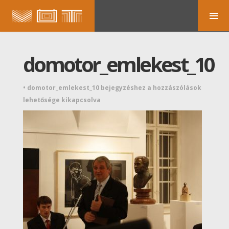
domotor_emlekest_10
•
domotor_emlekest_10 bejegyzéshez
a hozzászólások
lehetősége kikapcsolva