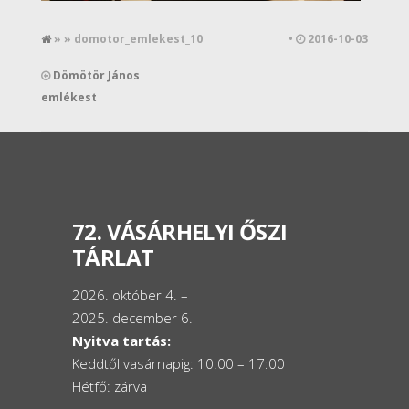
» » domotor_emlekest_10
•
2016-10-03
Dömötör János
emlékest
72. VÁSÁRHELYI ŐSZI
TÁRLAT
2026. október 4. –
2025. december 6.
Nyitva tartás:
Keddtől vasárnapig: 10:00 – 17:00
Hétfő: zárva