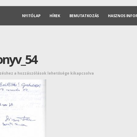
NYITÓLAP
HÍREK
BEMUTATKOZÁS
HASZNOS INFO
onyv_54
zéshez
a hozzászólások lehetősége kikapcsolva