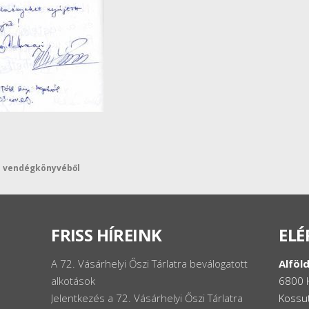
ás vendégkönyvéből
FRISS HÍREINK
ELÉ
A 72. Vásárhelyi Őszi Tárlatra beválogatott
Alföld
alkotások
6800 
Jelentkezés a 72. Vásárhelyi Őszi Tárlatra
Kossut