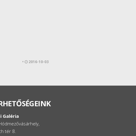
•
2016-10-03
RHETŐSÉGEINK
i Galéria
Hódmezővásárhely,
h tér 8.