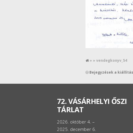
» » vendegkonyv_54
Bejegyzések a kiállít
72. VÁSÁRHELYI ŐSZI
TÁRLAT
2026. október 4. –
2025. december 6.