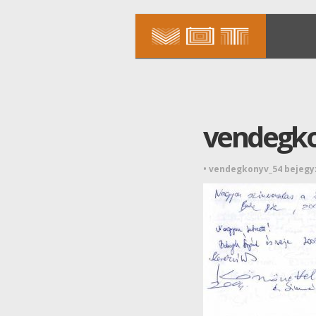
vendegk
•
vendegkonyv_54 bejegy