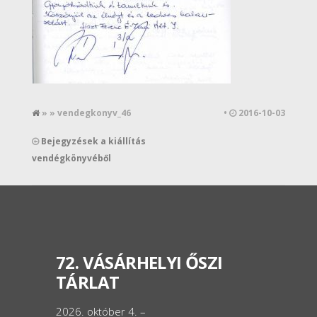
» » vendegkonyv_46
•
2016-10-03
Bejegyzések a kiállítás
vendégkönyvéből
72. VÁSÁRHELYI ŐSZI
TÁRLAT
2026. október 4. –