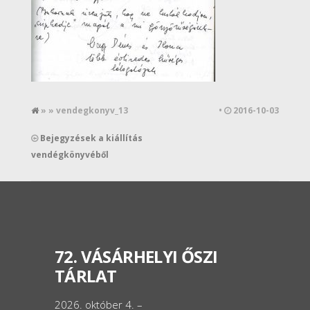
» » vendegkonyv_13
•
2016-10-03
Bejegyzések a kiállítás
vendégkönyvéből
72. VÁSÁRHELYI ŐSZI
TÁRLAT
2026. október 4. –