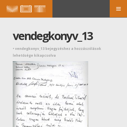
vendegkonyv_13
•
vendegkonyv_13 bejegyzéshez
a hozzászólások
lehetősége kikapcsolva