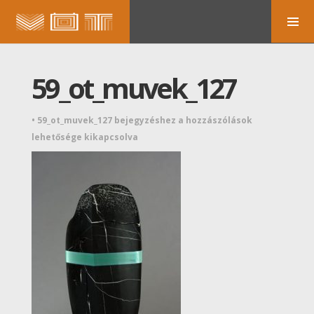
59_ot_muvek_127
•
59_ot_muvek_127 bejegyzéshez
a hozzászólások
lehetősége kikapcsolva