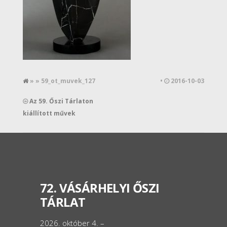
» » 59_ot_muvek_127
•
2016-10-03
Az 59. Őszi Tárlaton
kiállított művek
72. VÁSÁRHELYI ŐSZI
TÁRLAT
2026. október 4. –