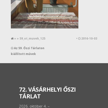
» » 59_ot_muvek_125
•
2016-10-03
Az 59. Őszi Tárlaton
kiállított művek
72. VÁSÁRHELYI ŐSZI
TÁRLAT
2026. október 4. –