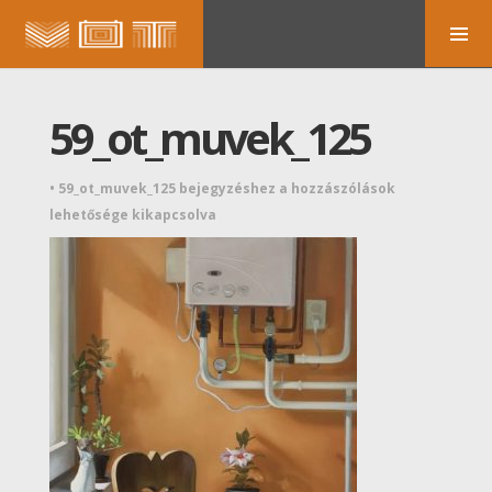
59_ot_muvek_125
•
59_ot_muvek_125 bejegyzéshez
a hozzászólások
lehetősége kikapcsolva