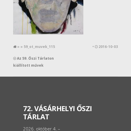
» » 59_ot_muvek_115
•
2016-10-03
Az 59. Őszi Tárlaton
kiállított művek
72. VÁSÁRHELYI ŐSZI
TÁRLAT
2026. október 4. –