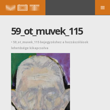
59_ot_muvek_115
•
59_ot_muvek_115 bejegyzéshez
a hozzászólások
lehetősége kikapcsolva