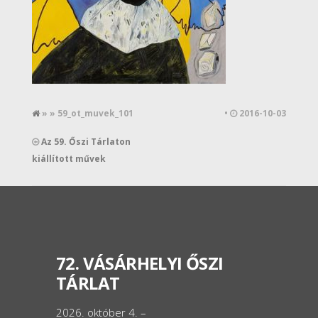
» » 59_ot_muvek_101
•
2016-10-03
Az 59. Őszi Tárlaton
kiállított művek
72. VÁSÁRHELYI ŐSZI
TÁRLAT
2026. október 4. –