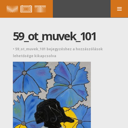
59_ot_muvek_101
•
59_ot_muvek_101 bejegyzéshez
a hozzászólások
lehetősége kikapcsolva