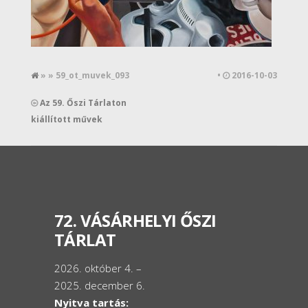
» » 59_ot_muvek_093
•
2016-10-03
Az 59. Őszi Tárlaton
kiállított művek
72. VÁSÁRHELYI ŐSZI
TÁRLAT
2026. október 4. –
2025. december 6.
Nyitva tartás: