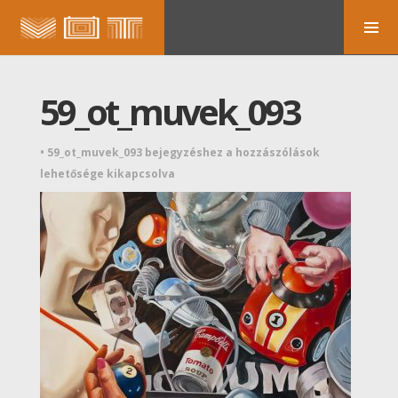
59_ot_muvek_093
•
59_ot_muvek_093 bejegyzéshez
a hozzászólások
lehetősége kikapcsolva