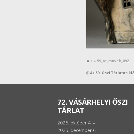
» » 59_ot_muvek_092
Az 59. Őszi Tárlaton ki
72. VÁSÁRHELYI ŐSZI
TÁRLAT
2026. október 4. –
2025. december 6.