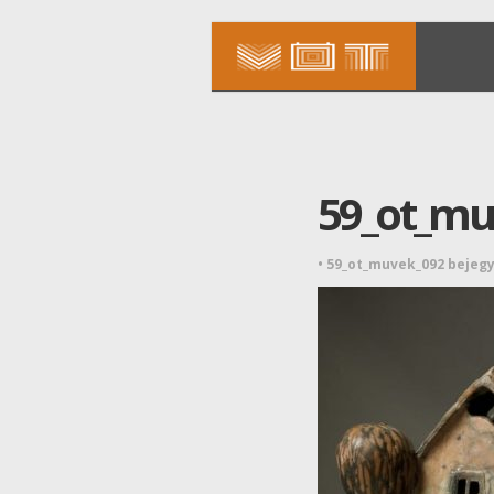
59_ot_mu
•
59_ot_muvek_092 bejeg