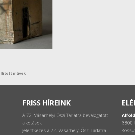
állított művek
FRISS HÍREINK
ELÉ
A 72. Vásárhelyi Őszi Tárlatra beválogatott
Alföld
alkotások
6800 
Jelentkezés a 72. Vásárhelyi Őszi Tárlatra
Kossut