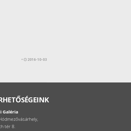
•
2016-10-03
RHETŐSÉGEINK
i Galéria
Hódmezővásárhely,
h tér 8.