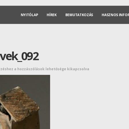
NYITÓLAP
HÍREK
BEMUTATKOZÁS
HASZNOS INFO
vek_092
yzéshez
a hozzászólások lehetősége kikapcsolva