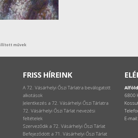
állított művek
FRISS HÍREINK
ELÉ
A 72. Vásárhelyi Őszi Tárlatra beválogatott
Alföld
alkotások
6800 
Jelentkezés a 72. Vásárhelyi Őszi Tárlatra
Kossut
72. Vásárhelyi Őszi Tárlat nevezési
Telef
feltételek
E-mail
Szerveződik a 72. Vásárhelyi Őszi Tárlat
Befejeződött a 71. Vásárhelyi Őszi Tárlat