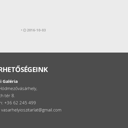
•
2016-10-03
RHETŐSÉGEINK
i Galéria
Hódmezővásárhely,
h tér 8.
on: +36 62 245 499
: vasarhelyioszitarlat@gmail.com