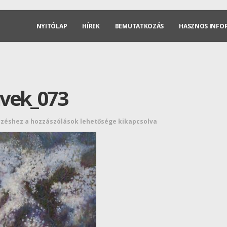
NYITÓLAP
HÍREK
BEMUTATKOZÁS
HASZNOS INFO
vek_073
yzéshez
a hozzászólások lehetősége kikapcsolva