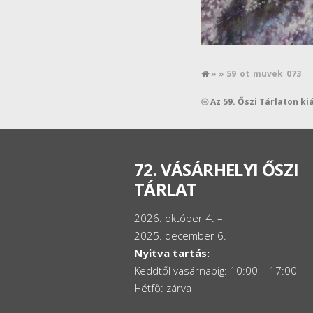
» » 59_ot_muvek_073
Az 59. Őszi Tárlaton ki
72. VÁSÁRHELYI ŐSZI
TÁRLAT
2026. október 4. –
2025. december 6.
Nyitva tartás:
Keddtől vasárnapig: 10:00 – 17:00
Hétfő: zárva