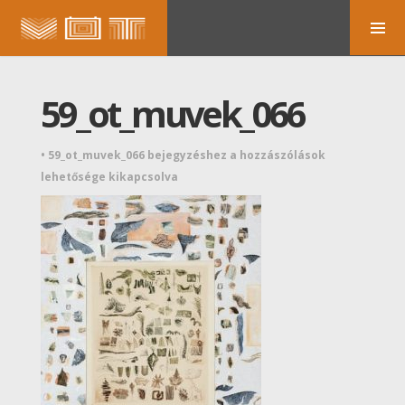
59_ot_muvek_066
•
59_ot_muvek_066 bejegyzéshez
a hozzászólások
lehetősége kikapcsolva