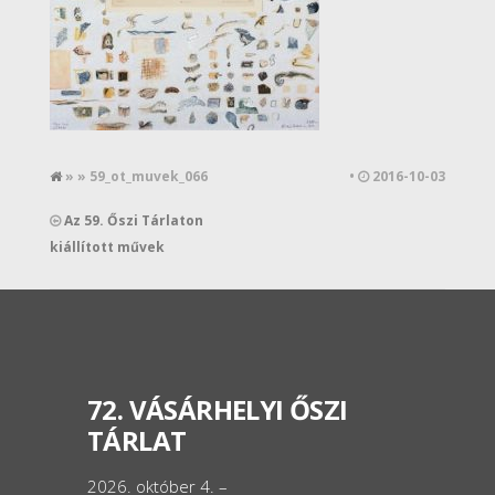
» » 59_ot_muvek_066
•
2016-10-03
Az 59. Őszi Tárlaton
kiállított művek
72. VÁSÁRHELYI ŐSZI
TÁRLAT
2026. október 4. –