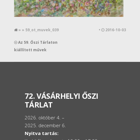
» » 59_ot_muvek_039
•
2016-10-03
Az 59. Őszi Tárlaton
kiállított művek
72. VÁSÁRHELYI ŐSZI
TÁRLAT
2026. október 4. –
2025. december 6.
Nyitva tartás: