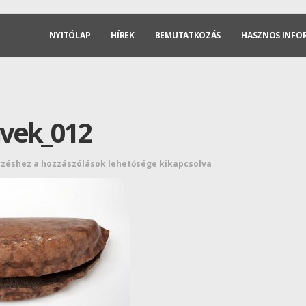
NYITÓLAP
HÍREK
BEMUTATKOZÁS
HASZNOS INFO
vek_012
yzéshez
a hozzászólások lehetősége kikapcsolva