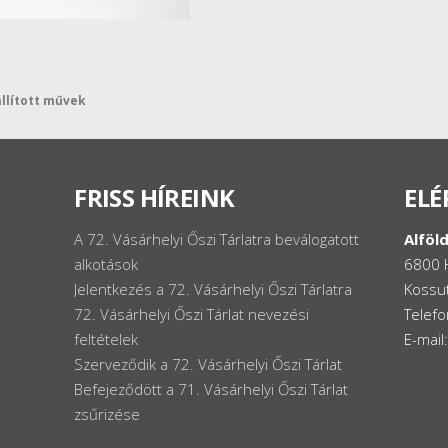
állított művek
FRISS HÍREINK
ELÉ
A 72. Vásárhelyi Őszi Tárlatra beválogatott
Alföld
alkotások
6800 
Jelentkezés a 72. Vásárhelyi Őszi Tárlatra
Kossut
72. Vásárhelyi Őszi Tárlat nevezési
Telef
feltételek
E-mail
Szerveződik a 72. Vásárhelyi Őszi Tárlat
Befejeződött a 71. Vásárhelyi Őszi Tárlat
zsűrizése