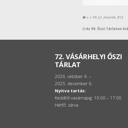
» » 59_ot_muvek_012
Az 59. Őszi Tárlaton ki
72. VÁSÁRHELYI ŐSZI
TÁRLAT
2026. október 4. –
2025. december 6.
Nyitva tartás:
Keddtől vasárnapig: 10:00 – 17:00
Hétfő: zárva