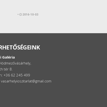
•
2016-10-03
RHETŐSÉGEINK
i Galéria
Hódmezővásárhely,
h tér 8.
on: +36 62 245 499
: vasarhelyioszitarlat@gmail.com