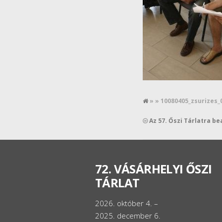
» » 10080405_zsurizes_
Az 57. Őszi Tárlatra b
72. VÁSÁRHELYI ŐSZI
TÁRLAT
2026. október 4. –
2025. december 6.