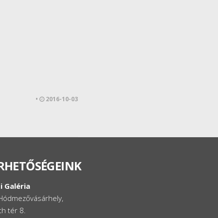
•
2016-10-03
RHETŐSÉGEINK
i Galéria
Hódmezővásárhely,
h tér 8.