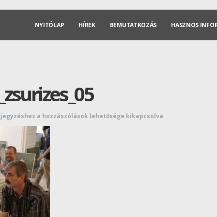
NYITÓLAP
HÍREK
BEMUTATKOZÁS
HASZNOS INFO
zsurizes_05
ejegyzéshez
a hozzászólások lehetősége kikapcsolva