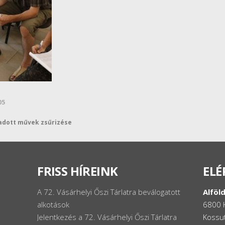
05
eadott művek zsűrizése
FRISS HÍREINK
ELÉ
A 72. Vásárhelyi Őszi Tárlatra beválogatott
Alföld
alkotások
6800 
Jelentkezés a 72. Vásárhelyi Őszi Tárlatra
Kossut