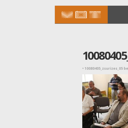
10080405_
•
10080405_zsurizes_05 b