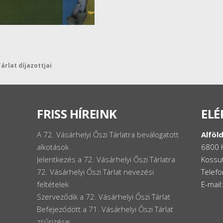
árlat díjazottjai
FRISS HÍREINK
ELÉ
A 72. Vásárhelyi Őszi Tárlatra beválogatott
Alföld
alkotások
6800 
Jelentkezés a 72. Vásárhelyi Őszi Tárlatra
Kossut
72. Vásárhelyi Őszi Tárlat nevezési
Telef
feltételek
E-mail
Szerveződik a 72. Vásárhelyi Őszi Tárlat
Befejeződött a 71. Vásárhelyi Őszi Tárlat
zsűrizése