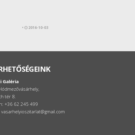
•
2016-10-03
RHETŐSÉGEINK
i Galéria
Hódmezővásárhely,
h tér 8.
on: +36 62 245 499
: vasarhelyioszitarlat@gmail.com