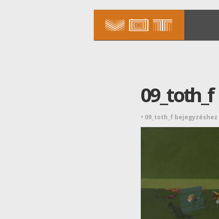
09_toth_f
•
09_toth_f bejegyzéshez