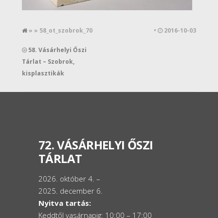
» » 58_ot_szobrok_70
•
2016-10-03
58. Vásárhelyi Őszi
Tárlat – Szobrok,
kisplasztikák
72. VÁSÁRHELYI ŐSZI
TÁRLAT
2026. október 4. –
2025. december 6.
Nyitva tartás:
Keddtől vasárnapig: 10:00 – 17:00