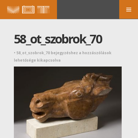
58_ot_szobrok_70
•
58_ot_szobrok_70 bejegyzéshez
a hozzászólások
lehetősége kikapcsolva