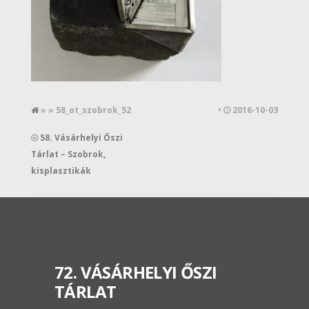
» » 58_ot_szobrok_52
•
2016-10-03
58. Vásárhelyi Őszi
Tárlat – Szobrok,
kisplasztikák
72. VÁSÁRHELYI ŐSZI
TÁRLAT