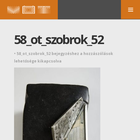
58_ot_szobrok_52
•
58_ot_szobrok_52 bejegyzéshez
a hozzászólások
lehetősége kikapcsolva