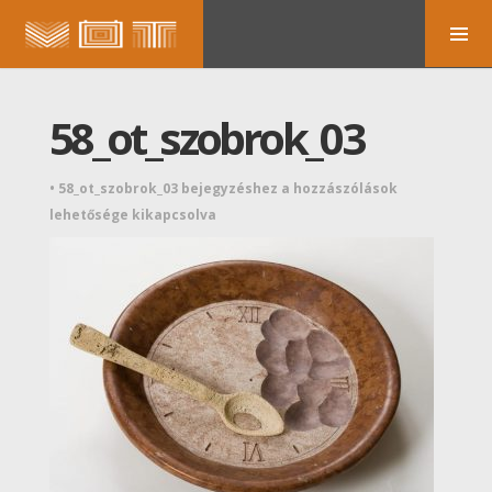
58_ot_szobrok_03
•
58_ot_szobrok_03 bejegyzéshez
a hozzászólások
lehetősége kikapcsolva