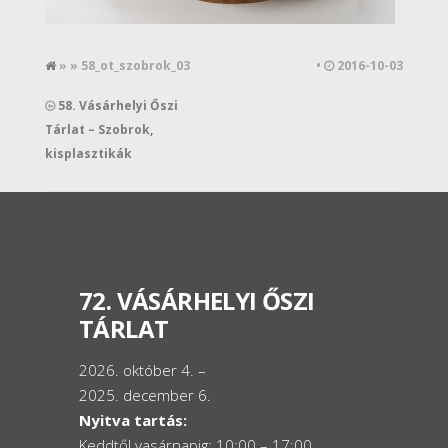
» » 58_ot_szobrok_03
•
2016-10-03
58. Vásárhelyi Őszi
Tárlat – Szobrok,
kisplasztikák
72. VÁSÁRHELYI ŐSZI
TÁRLAT
2026. október 4. –
2025. december 6.
Nyitva tartás:
Keddtől vasárnapig: 10:00 – 17:00