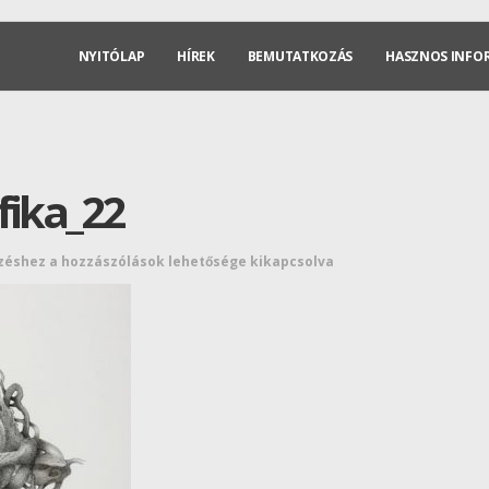
NYITÓLAP
HÍREK
BEMUTATKOZÁS
HASZNOS INFO
fika_22
yzéshez
a hozzászólások lehetősége kikapcsolva