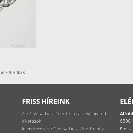
lat – Grafikák
FRISS HÍREINK
ELÉ
A 72. Vásárhelyi Őszi Tárlatra beválogatott
Alföld
alkotások
6800 
Jelentkezés a 72. Vásárhelyi Őszi Tárlatra
Kossut