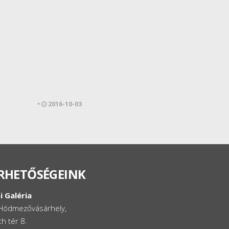
•
2016-10-03
RHETŐSÉGEINK
i Galéria
Hódmezővásárhely,
h tér 8.