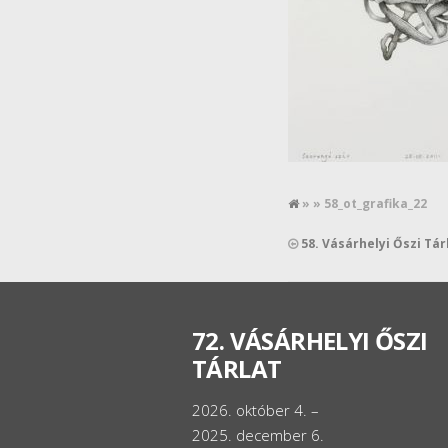
» » 58_ot_grafika_22
58. Vásárhelyi Őszi Tár
72. VÁSÁRHELYI ŐSZI
TÁRLAT
2026. október 4. –
2025. december 6.