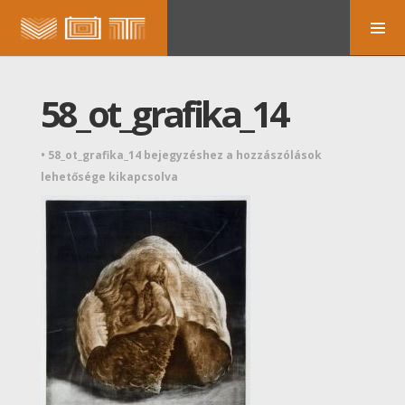
58_ot_grafika_14
•
58_ot_grafika_14 bejegyzéshez
a hozzászólások
lehetősége kikapcsolva