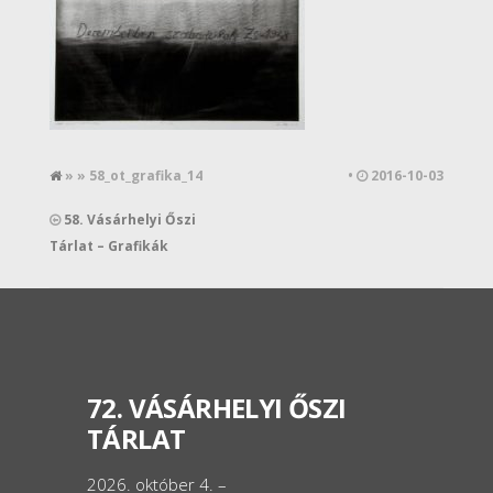
» » 58_ot_grafika_14
•
2016-10-03
58. Vásárhelyi Őszi
Tárlat – Grafikák
72. VÁSÁRHELYI ŐSZI
TÁRLAT
2026. október 4. –