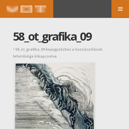
58_ot_grafika_09
•
58_ot_grafika_09 bejegyzéshez
a hozzászólások
lehetősége kikapcsolva