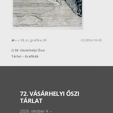
» » 58_ot_grafika_09
•
2016-10-03
58. Vásárhelyi Őszi
Tárlat – Grafikák
72. VÁSÁRHELYI ŐSZI
TÁRLAT
2026. október 4. –