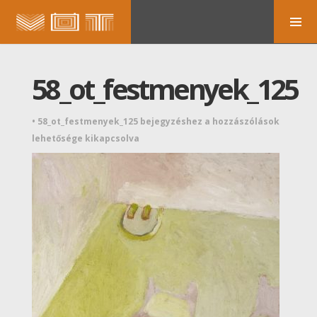
58_ot_festmenyek_125
•
58_ot_festmenyek_125 bejegyzéshez
a hozzászólások
lehetősége kikapcsolva