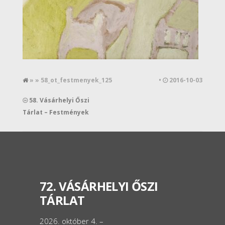
» » 58_ot_festmenyek_125
•
2016-10-03
58. Vásárhelyi Őszi
Tárlat – Festmények
72. VÁSÁRHELYI ŐSZI
TÁRLAT
2026. október 4. –