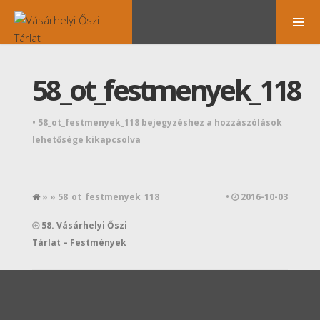
58_ot_festmenyek_118
•
58_ot_festmenyek_118 bejegyzéshez
a hozzászólások
lehetősége kikapcsolva
» » 58_ot_festmenyek_118
•
2016-10-03
58. Vásárhelyi Őszi
Tárlat – Festmények