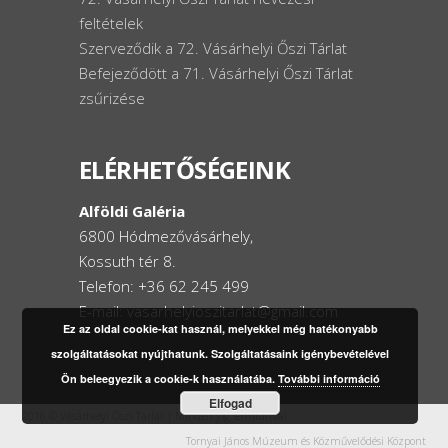
feltételek
Szerveződik a 72. Vásárhelyi Őszi Tárlat
Befejeződött a 71. Vásárhelyi Őszi Tárlat
zsűrizése
ELÉRHETŐSÉGEINK
Alföldi Galéria
6800 Hódmezővásárhely,
Kossuth tér 8.
Telefon: +36 62 245 499
E-mail: vasarhelyioszitarlat@gmail.com
Ez az oldal cookie-kat használ, melyekkel még hatékonyabb
szolgáltatásokat nyújthatunk. Szolgáltatásaink igénybevételével
Ön beleegyezik a cookie-k használatába.
További információ
Elfogad
2016 © Vásárhelyi Őszi Tárlat | Minden jog fenntartva!
Tornyai János Múzeum és Közművelődési Központ