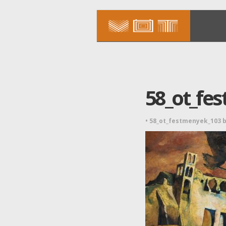
58_ot_fe
•
58_ot_festmenyek_103 