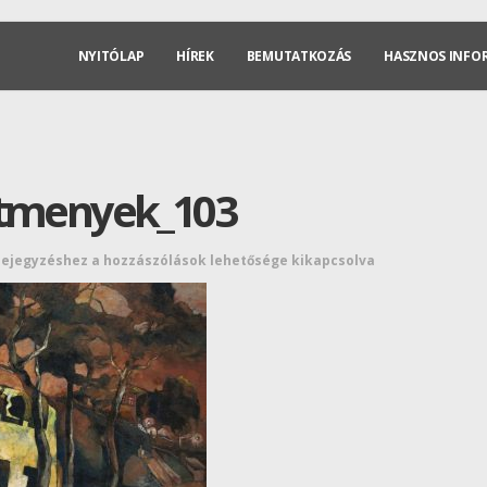
NYITÓLAP
HÍREK
BEMUTATKOZÁS
HASZNOS INFO
stmenyek_103
bejegyzéshez
a hozzászólások lehetősége kikapcsolva