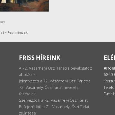
103
rlat – Festmények
FRISS HÍREINK
ELÉ
A 72. Vásárhelyi Őszi Tárlatra beválogatott
Alföld
alkotások
6800 
Jelentkezés a 72. Vásárhelyi Őszi Tárlatra
Kossut
72. Vásárhelyi Őszi Tárlat nevezési
Telef
feltételek
E-mail
Szerveződik a 72. Vásárhelyi Őszi Tárlat
Befejeződött a 71. Vásárhelyi Őszi Tárlat
zsűrizése