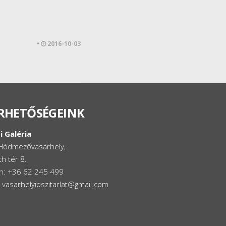
•
2016-10-03
RHETŐSÉGEINK
i Galéria
Hódmezővásárhely,
h tér 8.
on: +36 62 245 499
: vasarhelyioszitarlat@gmail.com