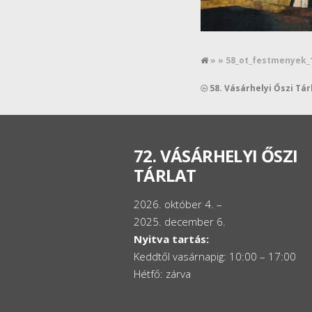
» » 58_ot_festmenyek_
58. Vásárhelyi Őszi Tá
72. VÁSÁRHELYI ŐSZI
TÁRLAT
2026. október 4. –
2025. december 6.
Nyitva tartás:
Keddtől vasárnapig: 10:00 – 17:00
Hétfő: zárva