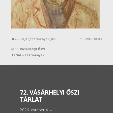
» » 58_ot_festmenyek_085
•
2016-10-03
58. Vásárhelyi Őszi
Tárlat – Festmények
72. VÁSÁRHELYI ŐSZI
TÁRLAT
2026. október 4. –