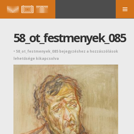
58_ot_festmenyek_085
•
58_ot_festmenyek_085 bejegyzéshez
a hozzászólások
lehetősége kikapcsolva