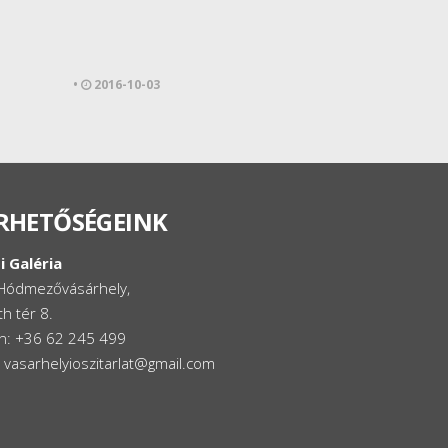
•
2016-10-03
RHETŐSÉGEINK
i Galéria
Hódmezővásárhely,
h tér 8.
on: +36 62 245 499
: vasarhelyioszitarlat@gmail.com