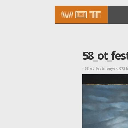
58_ot_fe
•
58_ot_festmenyek_072 