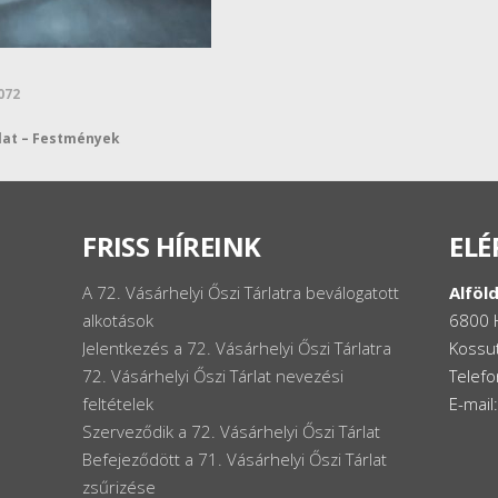
072
rlat – Festmények
FRISS HÍREINK
ELÉ
A 72. Vásárhelyi Őszi Tárlatra beválogatott
Alföld
alkotások
6800 
Jelentkezés a 72. Vásárhelyi Őszi Tárlatra
Kossut
72. Vásárhelyi Őszi Tárlat nevezési
Telef
feltételek
E-mail
Szerveződik a 72. Vásárhelyi Őszi Tárlat
Befejeződött a 71. Vásárhelyi Őszi Tárlat
zsűrizése