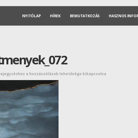
NYITÓLAP
HÍREK
BEMUTATKOZÁS
HASZNOS INFO
stmenyek_072
bejegyzéshez
a hozzászólások lehetősége kikapcsolva