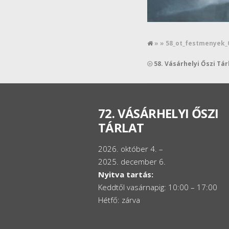
» » 58_ot_festmenyek_
58. Vásárhelyi Őszi Tá
72. VÁSÁRHELYI ŐSZI
TÁRLAT
2026. október 4. –
2025. december 6.
Nyitva tartás:
Keddtől vasárnapig: 10:00 – 17:00
Hétfő: zárva