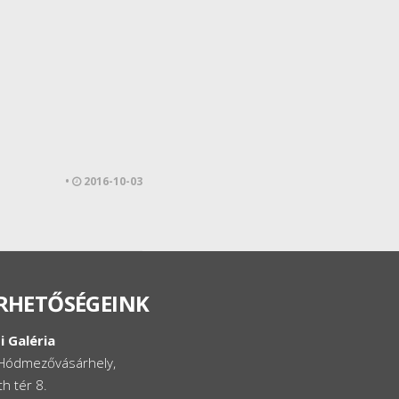
•
2016-10-03
RHETŐSÉGEINK
i Galéria
Hódmezővásárhely,
h tér 8.