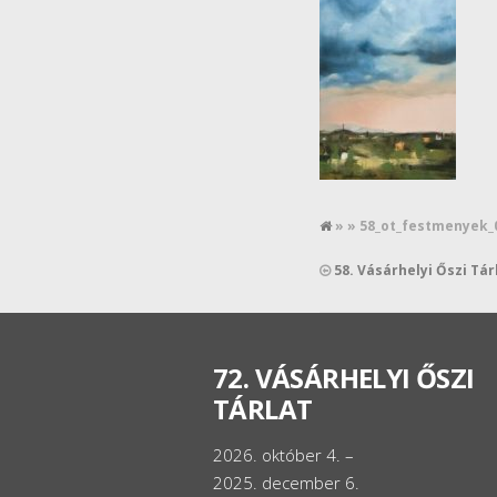
» » 58_ot_festmenyek_
58. Vásárhelyi Őszi Tá
72. VÁSÁRHELYI ŐSZI
TÁRLAT
2026. október 4. –
2025. december 6.