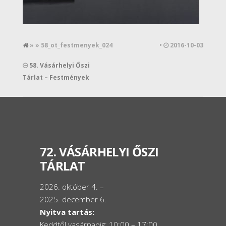
» » 58_ot_festmenyek_024
•
2016-10-03
58. Vásárhelyi Őszi
Tárlat – Festmények
72. VÁSÁRHELYI ŐSZI
TÁRLAT
2026. október 4. –
2025. december 6.
Nyitva tartás:
Keddtől vasárnapig: 10:00 – 17:00