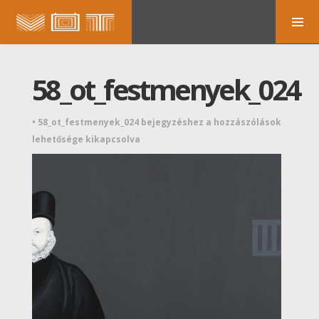
58_ot_festmenyek_024
•
58_ot_festmenyek_024 bejegyzéshez
a hozzászólások
lehetősége kikapcsolva