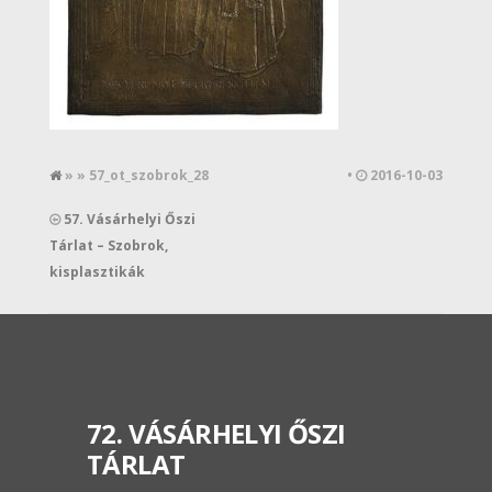
» » 57_ot_szobrok_28
•
2016-10-03
57. Vásárhelyi Őszi
Tárlat – Szobrok,
kisplasztikák
72. VÁSÁRHELYI ŐSZI
TÁRLAT