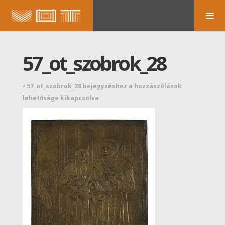
57_ot_szobrok_28
•
57_ot_szobrok_28 bejegyzéshez
a hozzászólások
lehetősége kikapcsolva